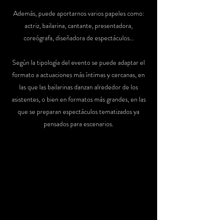
Además, puede aportarnos varios papeles como:
actriz, bailarina, cantante, presentadora,
coreógrafa, diseñadora de espectáculos…
Según la tipología del evento se puede adaptar el
formato a actuaciones más íntimas y cercanas, en
las que las bailarinas danzan alrededor de los
asistentes, o bien en formatos más grandes, en las
que se preparan espectáculos tematizados ya
pensados para escenarios.