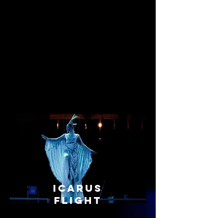
Icarus
Flight