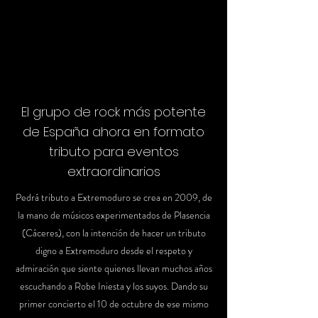
El grupo de rock más potente
de España ahora en formato
tributo para eventos
extraordinarios
Pedrá tributo a Extremoduro se crea en 2009, de
la mano de músicos experimentados de Plasencia
(Cáceres), con la intención de hacer un tributo
digno a Extremoduro desde el respeto y
admiración que siente quienes llevan muchos años
escuchando a Robe Iniesta y los suyos. Dando su
primer concierto el 10 de octubre de ese mismo