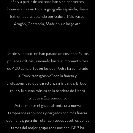
año y a partir de ahí todo han sido conciertos,
innumerables en toda la geografía española, desde
Extremadura, pasando por Galicia, País Vasco,
Aragón, Cantabria, Madrid y un largo etc.
Desde su debut, no han parado de cosechar éxitos
y buenas críticas, sumando hasta el momento más
de 400 conciertos en los que Pedrá ha sembrado
el "rock transgresivo" con la fuerza y
profesionalidad que caracteriza a la banda. El buen
rollo y la buena música es la bandera de Pedrá
tributo a Extremoduro.
Actualmente el grupo afronta una nueva
temporada renovados y cargados con más fuerza
que nunca, para disfrutar con todos vosotros de los
temas del mejor grupo rock nacional.BBB ha